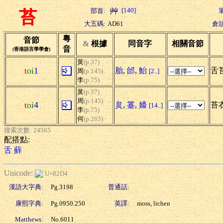
[140]
部首:
苔
大五碼:
AD61
倉頡
粵
音節
&
根據
同音字
相關音節
音
(香港語言學學會)
黃
(p.37)
t
oi
1
胎
,
邰
,
鮐
舌
周
(p.145)
[2..]
李
(p.75)
黃
(p.37)
周
(p.145)
t
oi
4
炱
,
籉
,
嬯
苔衣
[14..]
李
(p.75)
何
(p.265)
搜索次數: 24565
配搭點:
舌
蘚
Unicode:
U+82D4
漢語大字典:
Pg.3198
普通話:
康熙字典:
Pg.0950.250
英譯:
moss, lichen
Matthews:
No.6011