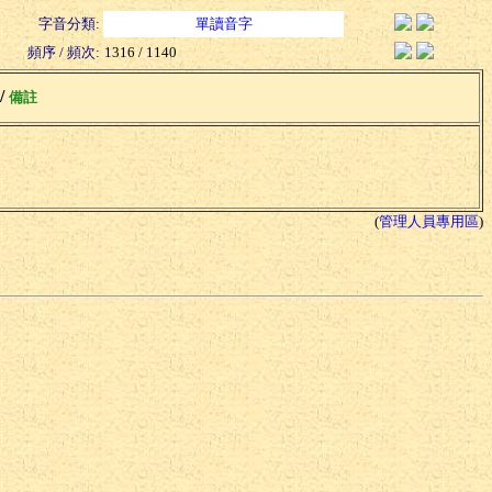
字音分類:
單讀音字
頻序 / 頻次:
1316 / 1140
 /
備註
(
管理人員專用區
)