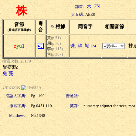
[75]
部首:
株
大五碼:
AEE8
粵
音節
&
根據
同音字
相關音節
音
(香港語言學學會)
黃
(p.51)
周
(p.76)
z
yu
1
珠
,
鴸
,
蝫
株
[24..]
李
(p.115)
何
(p.367)
搜索次數: 26170
配搭點:
兔
蔓
Unicode:
U+682A
漢語大字典:
Pg.1199
普通話:
康熙字典:
Pg.0451.110
英譯:
numerary adjunct for trees; root
Matthews:
No.1348