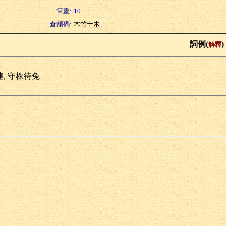
筆畫:
10
倉頡碼:
木竹十木
詞例(
)
解釋
連, 守株待兔