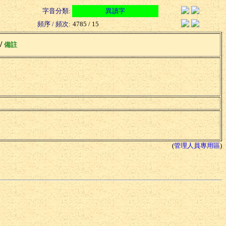
字音分類:
異讀字
頻序 / 頻次:
4785 / 15
 /
備註
(
管理人員專用區
)