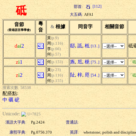
[112]
部首:
砥
大五碼:
AFA1
粵
音節
&
根據
同音字
相關音節
音
(香港語言學學會)
黃
(p.9)
周
(p.116)
d
ai
2
邸
,
詆
,
柢
砥
[13..]
李
(p.66)
何
(p.57)
z
i
1
鼒
,
卮
,
梔
何
(p.153)
「砥
[75..]
黃
(p.23)
z
i
2
阯
,
梓
,
咫
周
(p.116)
[54..]
「砥
何
(p.155)
搜索次數: 58538
配搭點:
中
礪
砨
Unicode:
U+7825
漢語大字典:
Pg.2424
普通話:
康熙字典:
Pg.0756.370
英譯:
whetstone; polish and disciplin