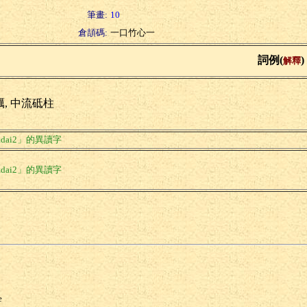
筆畫:
10
倉頡碼:
一口竹心一
詞例(
)
解釋
礪, 中流砥柱
dai2」的異讀字
dai2」的異讀字
e