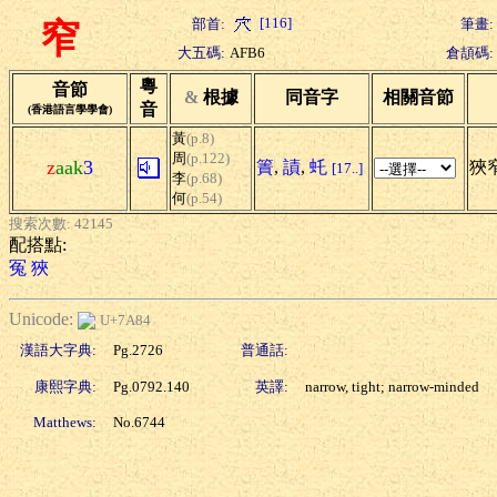
[116]
部首:
筆畫:
窄
大五碼:
AFB6
倉頡碼:
粵
音節
&
根據
同音字
相關音節
音
(香港語言學學會)
黃
(p.8)
周
(p.122)
z
aak
3
簀
,
謮
,
虴
狹窄
[17..]
李
(p.68)
何
(p.54)
搜索次數: 42145
配搭點:
冤
狹
Unicode:
U+7A84
漢語大字典:
Pg.2726
普通話:
康熙字典:
Pg.0792.140
英譯:
narrow, tight; narrow-minded
Matthews:
No.6744