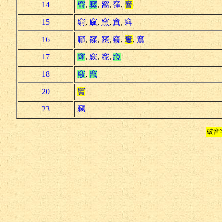
14
窬
,
窫
,
窩
,
窪
,
窨
15
窮
,
窳
,
窯
,
窴
,
窲
16
窷
,
窱
,
窸
,
窺
,
窶
,
窵
17
窿
,
窾
,
竁
,
竀
18
竅
,
竄
20
竇
23
竊
破音