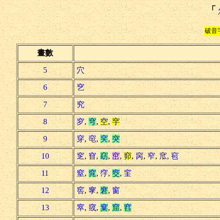
「
破音
畫數
5
穴
6
穵
7
究
8
穸
,
穹
,
空
,
穻
9
穿
,
窀
,
穾
,
突
10
窆
,
窅
,
窈
,
窋
,
窌
,
窉
,
窄
,
窊
,
窇
11
窒
,
窕
,
窏
,
窔
,
窐
12
窖
,
窙
,
窘
,
窗
13
窣
,
窢
,
窠
,
窟
,
窞