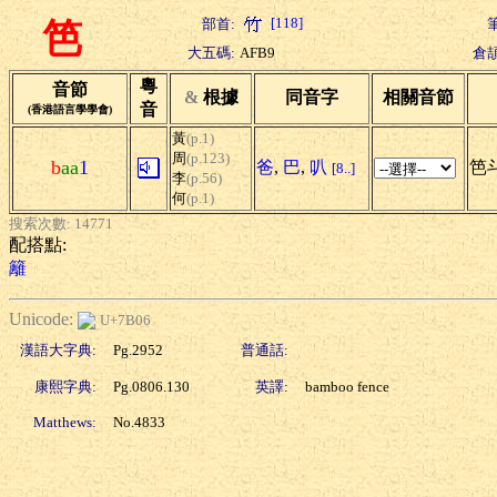
[118]
部首:
笆
大五碼:
AFB9
倉頡
粵
音節
&
根據
同音字
相關音節
音
(香港語言學學會)
黃
(p.1)
周
(p.123)
b
aa
1
爸
,
巴
,
叭
笆斗
[8..]
李
(p.56)
何
(p.1)
搜索次數: 14771
配搭點:
籬
Unicode:
U+7B06
漢語大字典:
Pg.2952
普通話:
康熙字典:
Pg.0806.130
英譯:
bamboo fence
Matthews:
No.4833