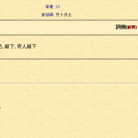
筆畫:
25
倉頡碼:
竹卜月土
詞例(
)
解釋
, 籬下, 寄人籬下
e