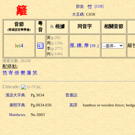
[118]
部首:
籬
大五碼:
C658
粵
音節
&
根據
同音字
相關音節
音
(香港語言學學會)
黃
(p.20)
周
(p.126)
l
ei
4
厘
,
鑗
,
孷
籬笆
[39..]
李
(p.277)
何
(p.140)
搜索次數: 28238
配搭點:
笆
寄
傍
樊
藩
笊
Unicode:
U+7C6C
漢語大字典:
Pg.3034
普通話:
康熙字典:
Pg.0834.050
英譯:
bamboo or wooden fence; hedg
Matthews:
No.3903