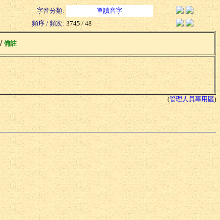
字音分類:
單讀音字
頻序 / 頻次:
3745 / 48
 /
備註
(
管理人員專用區
)