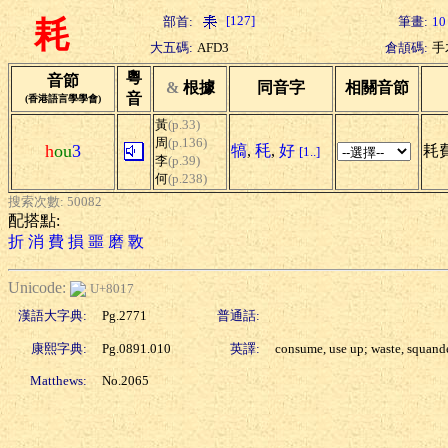
[127]
部首:
筆畫:
10
耗
大五碼:
AFD3
倉頡碼:
手
粵
音節
&
根據
同音字
相關音節
音
(香港語言學學會)
黃
(p.33)
周
(p.136)
h
ou
3
犒
,
秏
,
好
耗費
[1..]
李
(p.39)
何
(p.238)
搜索次數: 50082
配搭點:
折
消
費
損
噩
磨
斁
Unicode:
U+8017
漢語大字典:
Pg.2771
普通話:
康熙字典:
Pg.0891.010
英譯:
consume, use up; waste, squand
Matthews:
No.2065