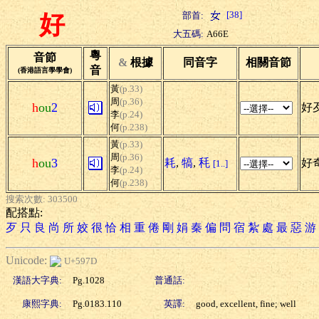
[38]
部首:
好
大五碼:
A66E
粵
音節
&
根據
同音字
相關音節
音
(香港語言學學會)
黃
(p.33)
周
(p.36)
h
ou
2
好歹
李
(p.24)
何
(p.238)
黃
(p.33)
周
(p.36)
h
ou
3
耗
,
犒
,
秏
好奇
[1..]
李
(p.24)
何
(p.238)
搜索次數: 303500
配搭點:
歹
只
良
尚
所
姣
很
恰
相
重
倦
剛
娟
秦
偏
問
宿
紮
處
最
惡
游
Unicode:
U+597D
漢語大字典:
Pg.1028
普通話:
康熙字典:
Pg.0183.110
英譯:
good, excellent, fine; well