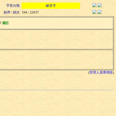
字音分類:
破音字
頻序 / 頻次:
104 / 22037
 /
備註
(
管理人員專用區
)