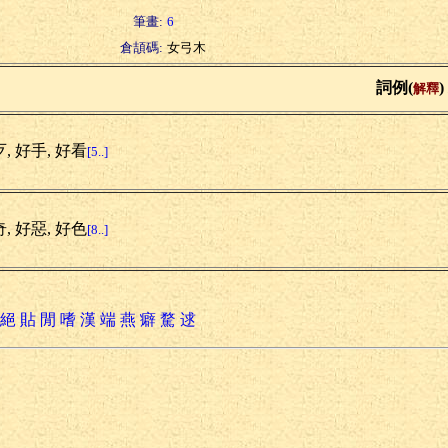
筆畫:
6
倉頡碼:
女弓木
詞例(
)
解釋
, 好手, 好看
[5..]
, 好惡, 好色
[8..]
絕
貼
閒
嗜
漢
端
燕
癖
騖
逑