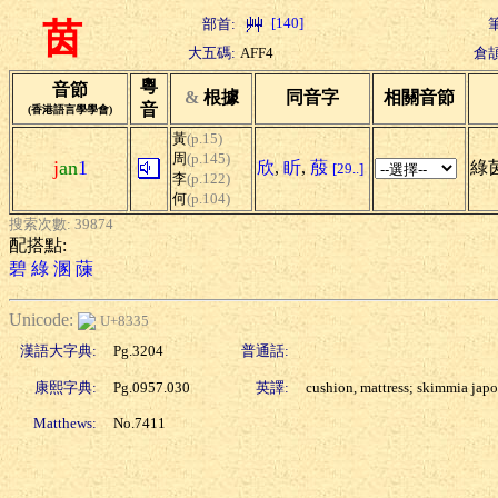
[140]
部首:
茵
大五碼:
AFF4
倉頡
粵
音節
&
根據
同音字
相關音節
音
(香港語言學學會)
黃
(p.15)
周
(p.145)
j
an
1
欣
,
盺
,
蒑
綠茵
[29..]
李
(p.122)
何
(p.104)
搜索次數: 39874
配搭點:
碧
綠
溷
蔯
Unicode:
U+8335
漢語大字典:
Pg.3204
普通話:
康熙字典:
Pg.0957.030
英譯:
cushion, mattress; skimmia jap
Matthews:
No.7411