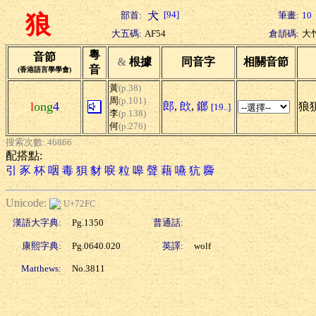
[94]
部首:
筆畫:
10
狼
大五碼:
AF54
倉頡碼:
大
粵
音節
&
根據
同音字
相關音節
音
(香港語言學學會)
黃
(p.38)
周
(p.101)
l
ong
4
郎
,
欴
,
鎯
狼狽
[19..]
李
(p.138)
何
(p.276)
搜索次數: 46866
配搭點:
引
豕
杯
咽
毒
狽
豺
唳
粒
嗥
聲
藉
嚥
犺
麡
Unicode:
U+72FC
漢語大字典:
Pg.1350
普通話:
康熙字典:
Pg.0640.020
英譯:
wolf
Matthews:
No.3811