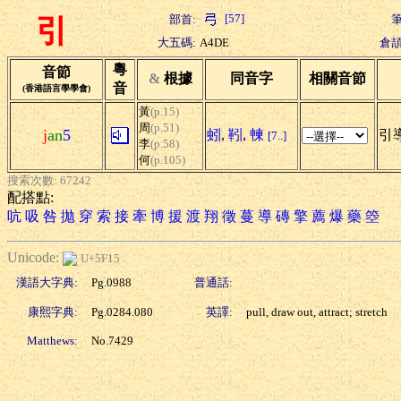
[57]
部首:
筆
引
大五碼:
A4DE
倉頡
粵
音節
&
根據
同音字
相關音節
音
(香港語言學學會)
黃
(p.15)
周
(p.51)
j
an
5
蚓
,
靷
,
朄
引導
[7..]
李
(p.58)
何
(p.105)
搜索次數: 67242
配搭點:
吭
吸
咎
拋
穿
索
接
牽
博
援
渡
翔
徵
蔓
導
磚
擎
薦
爆
藥
箜
Unicode:
U+5F15
漢語大字典:
Pg.0988
普通話:
康熙字典:
Pg.0284.080
英譯:
pull, draw out, attract; stretch
Matthews:
No.7429