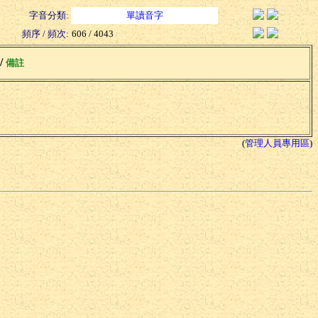
字音分類:
單讀音字
頻序 / 頻次:
606 / 4043
 /
備註
(
管理人員專用區
)