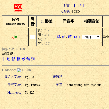
[32]
部首:
堅
大五碼:
B0ED
粵
音節
&
根據
同音字
相關音節
音
(香港語言學學會)
黃
(p.27)
周
(p.31)
g
in
1
肩
,
豜
,
菺
堅固
[15..]
李
(p.203)
何
(p.190)
搜索次數: 69168
配搭點:
中
硬
韌
楷
毅
懈
殪
Unicode:
U+5805
漢語大字典:
Pg.0451
普通話:
康熙字典:
Pg.0160.030
英譯:
hard, strong, firm; resolute
Matthews:
No.825