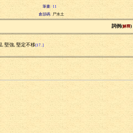
筆畫:
11
倉頡碼:
尸水土
詞例(
)
解釋
, 堅強, 堅定不移
[17..]