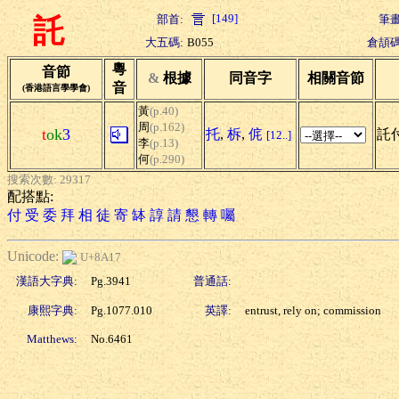
[149]
部首:
筆畫
託
大五碼:
B055
倉頡碼
粵
音節
&
根據
同音字
相關音節
音
(香港語言學學會)
黃
(p.40)
周
(p.162)
t
ok
3
托
,
柝
,
侂
託付
[12..]
李
(p.13)
何
(p.290)
搜索次數: 29317
配搭點:
付
受
委
拜
相
徒
寄
缽
諄
請
懇
轉
囑
Unicode:
U+8A17
漢語大字典:
Pg.3941
普通話:
康熙字典:
Pg.1077.010
英譯:
entrust, rely on; commission
Matthews:
No.6461