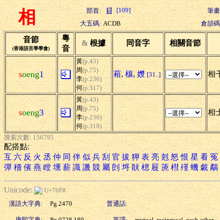
[109]
部首:
筆畫
相
大五碼:
ACDB
倉頡碼
粵
音節
&
根據
同音字
相關音節
音
(香港語言學學會)
黃
(p.43)
周
(p.75)
s
oeng
1
葙
,
欀
,
孇
相干
[31..]
李
(p.236)
何
(p.317)
黃
(p.43)
周
(p.75)
s
oeng
3
相士
李
(p.236)
何
(p.318)
搜索次數: 156795
配搭點:
互
六
反
火
丞
仲
同
伴
似
兵
刮
官
拔
狎
表
亮
剋
怒
恨
星
看
冤
彈
稽
儐
燕
瞠
壎
薪
識
譏
競
屬
剆
埒
猒
楒
屣
箎
槥
殣
蟣
覷
鷸
Unicode:
U+76F8
漢語大字典:
Pg.2470
普通話:
康熙字典:
Pg.0728.180
英譯:
mutual, reciprocal, each other