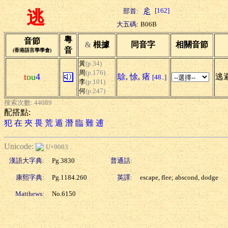
[162]
部首:
逃
大五碼:
B06B
粵
音節
&
根據
同音字
相關音節
音
(香港語言學學會)
黃
(p.34)
周
(p.176)
t
ou
4
鵌
,
悇
,
瘏
逃避
[48..]
李
(p.101)
何
(p.247)
搜索次數: 44089
配搭點:
犯
在
夾
畏
荒
遁
潛
臨
難
逋
Unicode:
U+9003
漢語大字典:
Pg.3830
普通話:
康熙字典:
Pg.1184.260
英譯:
escape, flee; abscond, dodge
Matthews:
No.6150