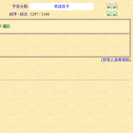
字音分類:
單讀音字
頻序 / 頻次:
1297 / 1160
 /
備註
(
管理人員專用區
)