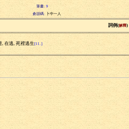
筆畫:
9
倉頡碼:
卜中一人
詞例(
)
解釋
, 在逃, 死裡逃生
[11..]