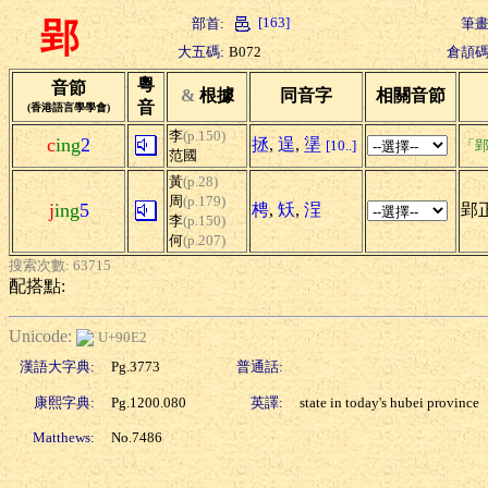
[163]
部首:
筆畫
郢
大五碼:
B072
倉頡碼
粵
音節
&
根據
同音字
相關音節
音
(香港語言學學會)
李
(p.150)
c
ing
2
拯
,
逞
,
塣
[10..]
「郢
范國
黃
(p.28)
周
(p.179)
j
ing
5
梬
,
矨
,
浧
郢
李
(p.150)
何
(p.207)
搜索次數: 63715
配搭點:
Unicode:
U+90E2
漢語大字典:
Pg.3773
普通話:
康熙字典:
Pg.1200.080
英譯:
state in today's hubei province
Matthews:
No.7486