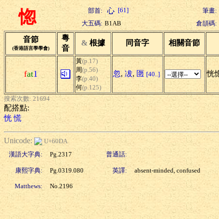
[61]
部首:
筆畫:
惚
大五碼:
B1AB
倉頡碼:
粵
音節
&
根據
同音字
相關音節
音
(香港語言學學會)
黃
(p.17)
周
(p.56)
f
at
1
忽
,
冹
,
匢
恍
[40..]
李
(p.40)
何
(p.125)
搜索次數: 21694
配搭點:
恍
慌
Unicode:
U+60DA
漢語大字典:
Pg.2317
普通話:
康熙字典:
Pg.0319.080
英譯:
absent-minded, confused
Matthews:
No.2196