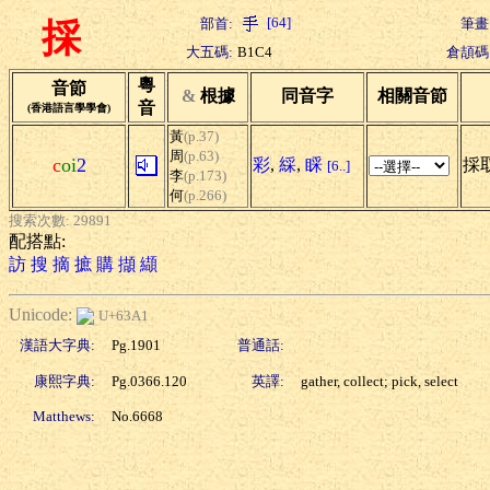
[64]
部首:
筆畫
採
大五碼:
B1C4
倉頡碼
粵
音節
&
根據
同音字
相關音節
音
(香港語言學學會)
黃
(p.37)
周
(p.63)
c
oi
2
彩
,
綵
,
睬
採取
[6..]
李
(p.173)
何
(p.266)
搜索次數: 29891
配搭點:
訪
搜
摘
摭
購
擷
纈
Unicode:
U+63A1
漢語大字典:
Pg.1901
普通話:
康熙字典:
Pg.0366.120
英譯:
gather, collect; pick, select
Matthews:
No.6668