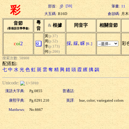
[59]
部首:
筆畫:
11
彩
大五碼:
B16D
倉頡碼:
月木
粵
音節
&
根據
同音字
相關音節
音
(香港語言學學會)
黃
(p.37)
周
(p.52)
c
oi
2
採
,
綵
,
睬
彩色
[6..]
李
(p.173)
何
(p.266)
搜索次數: 58908
配搭點:
七
中
水
光
色
虹
斑
雲
奪
精
興
錯
頭
霞
繽
摛
鷁
Unicode:
U+5F69
漢語大字典:
Pg.0855
普通話:
康熙字典:
Pg.0291.210
英譯:
hue, color; variegated colors
Matthews:
No.6667