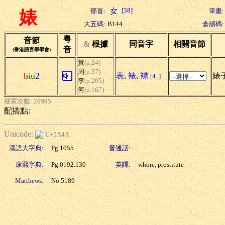
[38]
部首:
筆畫:
婊
大五碼:
B144
倉頡碼:
粵
音節
&
根據
同音字
相關音節
音
(香港語言學學會)
黃
(p.24)
周
(p.37)
b
iu
2
表
,
裱
,
褾
婊
[4..]
李
(p.205)
何
(p.167)
搜索次數: 20995
配搭點:
Unicode:
U+5A4A
漢語大字典:
Pg.1055
普通話:
康熙字典:
Pg.0192.130
英譯:
whore, prostitute
Matthews:
No.5189