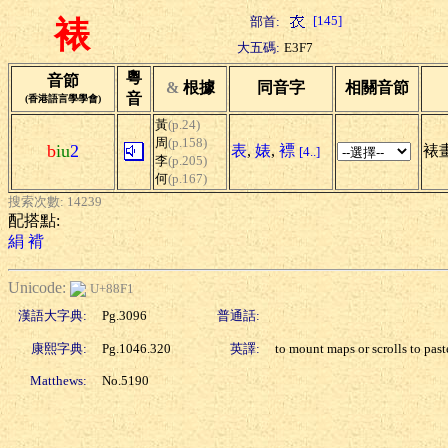
[145]
部首:
裱
大五碼:
E3F7
粵
音節
&
根據
同音字
相關音節
音
(香港語言學學會)
黃
(p.24)
周
(p.158)
b
iu
2
表
,
婊
,
褾
裱畫
[4..]
李
(p.205)
何
(p.167)
搜索次數: 14239
配搭點:
絹
褙
Unicode:
U+88F1
漢語大字典:
Pg.3096
普通話:
康熙字典:
Pg.1046.320
英譯:
to mount maps or scrolls to past
Matthews:
No.5190