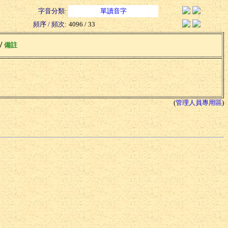
字音分類:
單讀音字
頻序 / 頻次:
4096 / 33
 /
備註
(
管理人員專用區
)