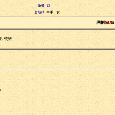
筆畫:
13
倉頡碼:
中手一女
詞例(
)
解釋
, 裝裱
e