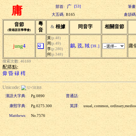
[53]
部首:
筆畫
庸
大五碼:
B165
倉頡碼
粵
音節
&
根據
同音字
相關音節
音
(香港語言學學會)
黃
(p.48)
周
(p.49)
j
ung
4
鷛
,
茙
,
羢
庸俗
[39..]
李
(p.280)
何
(p.348)
搜索次數: 46169
配搭點:
毋
昏
碌
樗
Unicode:
U+5EB8
漢語大字典:
Pg.0890
普通話:
康熙字典:
Pg.0275.300
英譯:
usual, common, ordinary,medio
Matthews:
No.7576