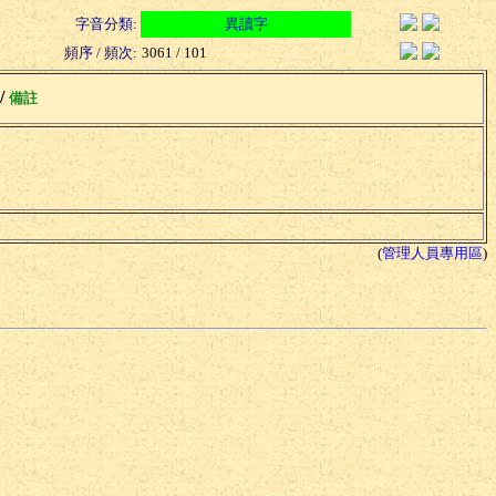
字音分類:
異讀字
頻序 / 頻次:
3061 / 101
 /
備註
(
管理人員專用區
)