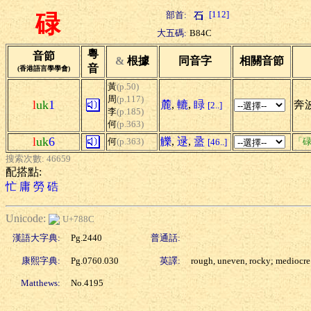
[112]
部首:
碌
大五碼:
B84C
粵
音節
&
根據
同音字
相關音節
音
(香港語言學學會)
黃
(p.50)
周
(p.117)
l
uk
1
麓
,
轆
,
睩
奔波
[2..]
李
(p.185)
何
(p.363)
l
uk
6
觻
,
逯
,
盝
何
(p.363)
「碌
[46..]
搜索次數: 46659
配搭點:
忙
庸
勞
硞
Unicode:
U+788C
漢語大字典:
Pg.2440
普通話:
康熙字典:
Pg.0760.030
英譯:
rough, uneven, rocky; mediocre
Matthews:
No.4195