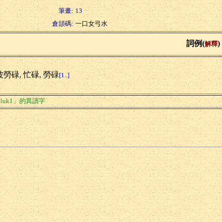
筆畫:
13
倉頡碼:
一口女弓水
詞例(
)
解釋
勞碌, 忙碌, 勞碌
[1..]
luk1」的異讀字