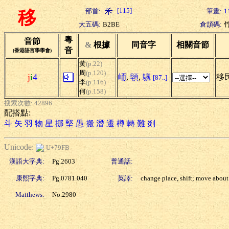
[115]
部首:
筆畫:
1
移
大五碼:
B2BE
倉頡碼:
粵
音節
&
根據
同音字
相關音節
音
(香港語言學學會)
黃
(p.22)
周
(p.120)
j
i
4
峏
,
顊
,
鸃
移民
[87..]
李
(p.116)
何
(p.158)
搜索次數: 42896
配搭點:
斗
矢
羽
物
星
挪
堅
愚
搬
潛
遷
樽
轉
難
剡
Unicode:
U+79FB
漢語大字典:
Pg.2603
普通話:
康熙字典:
Pg.0781.040
英譯:
change place, shift; move about
Matthews:
No.2980