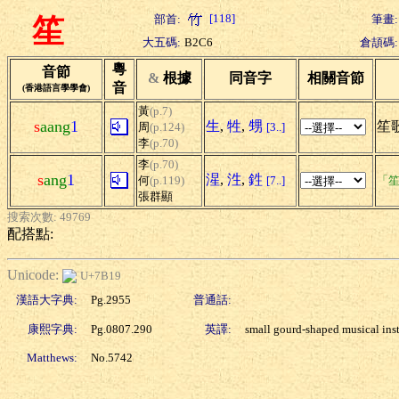
[118]
部首:
筆畫:
笙
大五碼:
B2C6
倉頡碼:
粵
音節
&
根據
同音字
相關音節
音
(香港語言學學會)
黃
(p.7)
s
aang
1
生
,
牲
,
甥
笙歌
周
(p.124)
[3..]
李
(p.70)
李
(p.70)
s
ang
1
湦
,
泩
,
鉎
何
(p.119)
[7..]
「笙
張群顯
搜索次數: 49769
配搭點:
Unicode:
U+7B19
漢語大字典:
Pg.2955
普通話:
康熙字典:
Pg.0807.290
英譯:
small gourd-shaped musical ins
Matthews:
No.5742