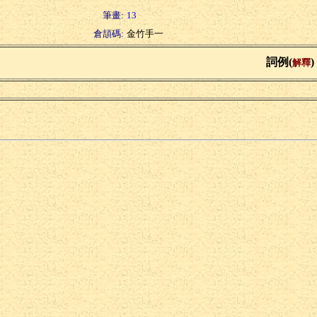
筆畫:
13
倉頡碼:
金竹手一
詞例(
)
解釋
鏽