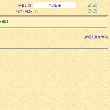
字音分類:
單讀音字
頻序 / 頻次:
- / 0
 /
備註
(
管理人員專用區
)