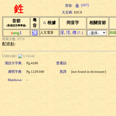
[167]
部首:
鉎
大五碼:
E0C8
粵
音節
&
根據
同音字
相關音節
音
(香港語言學學會)
s
ang
1
湦
,
泩
,
僧
人文電算
鐵
[7..]
搜索次數: 9570
配搭點:
Unicode:
U+924E
漢語大字典:
Pg.4186
普通話:
康熙字典:
Pg.1229.040
英譯:
[not found in dictionary]
Matthews:
-