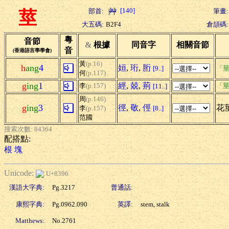
[140]
部首:
筆畫:
莖
大五碼:
B2F4
倉頡碼:
粵
音節
&
根據
同音字
相關音節
音
(香港語言學學會)
黃
(p.16)
h
ang
4
姮
,
珩
,
胻
[9..]
「莖
何
(p.117)
g
ing
1
經
,
兢
,
荊
李
(p.157)
「莖
[11..]
周
(p.146)
g
ing
3
徑
,
敬
,
俓
花莖
李
(p.157)
[8..]
范國
搜索次數: 84364
配搭點:
根
塊
Unicode:
U+8396
漢語大字典:
Pg.3217
普通話:
康熙字典:
Pg.0962.090
英譯:
stem, stalk
Matthews:
No.2761