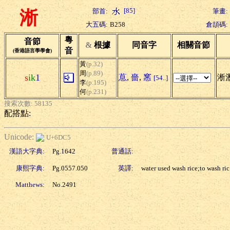
[85]
部首:
筆畫:
淅
大五碼:
B258
倉頡碼:
粵
音節
&
根據
同音字
相關音節
音
(香港語言學學會)
黃
(p.32)
周
(p.89)
s
ik
1
蒠
,
嗇
,
窸
淅
[54..]
李
(p.195)
何
(p.231)
搜索次數: 58135
配搭點:
Unicode:
U+6DC5
漢語大字典:
Pg.1642
普通話:
康熙字典:
Pg.0557.050
英譯:
water used wash rice;to wash ric
Matthews:
No.2491