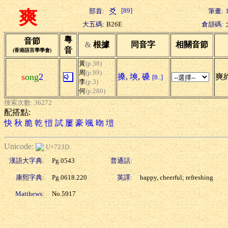
[89]
部首:
筆畫:
爽
大五碼:
B26E
倉頡碼:
粵
音節
&
根據
同音字
相關音節
音
(香港語言學學會)
黃
(p.38)
周
(p.99)
s
ong
2
搡
,
塽
,
磉
爽約
[8..]
李
(p.3)
何
(p.280)
搜索次數: 36272
配搭點:
快
秋
脆
乾
愷
試
屢
豪
颯
昒
塏
Unicode:
U+723D
漢語大字典:
Pg.0543
普通話:
康熙字典:
Pg.0618.220
英譯:
happy, cheerful; refreshing
Matthews:
No.5917