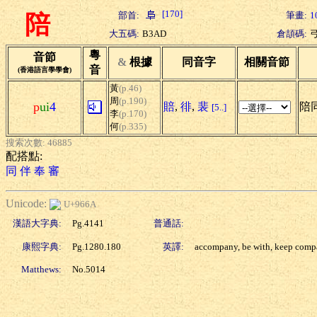
[170]
部首:
筆畫:
1
陪
大五碼:
B3AD
倉頡碼:
粵
音節
&
根據
同音字
相關音節
音
(香港語言學學會)
黃
(p.46)
周
(p.190)
p
ui
4
賠
,
徘
,
裴
陪同
[5..]
李
(p.170)
何
(p.335)
搜索次數: 46885
配搭點:
同
伴
奉
審
Unicode:
U+966A
漢語大字典:
Pg.4141
普通話:
康熙字典:
Pg.1280.180
英譯:
accompany, be with, keep com
Matthews:
No.5014