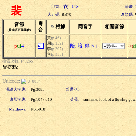
[145]
部首:
筆畫:
裴
大五碼:
BB70
倉頡碼:
粵
音節
&
根據
同音字
相關音節
音
(香港語言學學會)
黃
(p.46)
周
(p.159)
p
ui
4
陪
,
賠
,
徘
[5..]
(1)
李
(p.207)
何
(p.335)
搜索次數: 148265
配搭點:
Unicode:
U+88F4
漢語大字典:
Pg.3095
普通話:
康熙字典:
Pg.1047.010
英譯:
surname; look of a flowing gow
Matthews:
No.5018