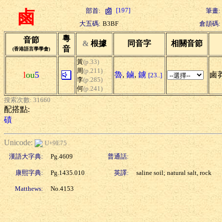
[197]
部首:
筆畫:
鹵
大五碼:
B3BF
倉頡碼:
粵
音節
&
根據
同音字
相關音節
音
(香港語言學學會)
黃
(p.33)
周
(p.211)
l
ou
5
魯
,
鏀
,
鐪
鹵莽
[23..]
李
(p.285)
何
(p.241)
搜索次數: 31660
配搭點:
磧
Unicode:
U+9E75
漢語大字典:
Pg.4609
普通話:
康熙字典:
Pg.1435.010
英譯:
saline soil; natural salt, rock
Matthews:
No.4153