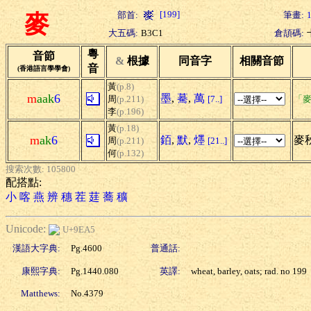
[199]
部首:
筆畫:
麥
大五碼:
B3C1
倉頡碼:
粵
音節
&
根據
同音字
相關音節
音
(香港語言學學會)
黃
(p.8)
m
aak
6
墨
,
驀
,
萬
周
(p.211)
[7..]
「麥
李
(p.196)
黃
(p.18)
m
ak
6
銆
,
默
,
爅
麥秋
周
(p.211)
[21..]
何
(p.132)
搜索次數: 105800
配搭點:
小
喀
燕
辨
穗
茬
莛
蕎
穬
Unicode:
U+9EA5
漢語大字典:
Pg.4600
普通話:
康熙字典:
Pg.1440.080
英譯:
wheat, barley, oats; rad. no 199
Matthews:
No.4379