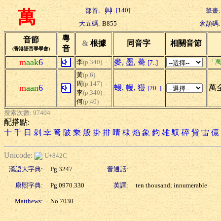
[140]
部首:
筆畫:
萬
大五碼:
B855
倉頡碼:
粵
音節
&
根據
同音字
相關音節
音
(香港語言學學會)
m
aak
6
麥
,
墨
,
驀
李
(p.340)
「
[7..]
黃
(p.6)
周
(p.147)
m
aan
6
蟃
,
幔
,
獌
萬全
[20..]
李
(p.340)
何
(p.40)
搜索次數: 97404
配搭點:
十
千
日
剁
幸
弩
陂
乘
般
掛
排
晴
棣
焰
象
鈞
雄
馭
碎
貲
雷
億
Unicode:
U+842C
漢語大字典:
Pg.3247
普通話:
康熙字典:
Pg.0970.330
英譯:
ten thousand; innumerable
Matthews:
No.7030