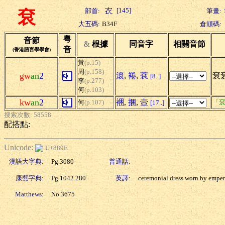
[145]
部首:
筆畫:
袞
大五碼:
B34F
倉頡碼:
粵
音節
&
根據
同音字
相關音節
音
(香港語言學學會)
黃
(p.15)
周
(p.158)
gw
an
2
滾
,
裷
,
蔉
袞
[8..]
李
(p.277)
何
(p.103)
kw
an
2
裍
,
捆
,
壼
何
(p.107)
「袞
[17..]
搜索次數: 58558
配搭點:
Unicode:
U+889E
漢語大字典:
Pg.3080
普通話:
康熙字典:
Pg.1042.280
英譯:
ceremonial dress worn by emper
Matthews:
No.3675