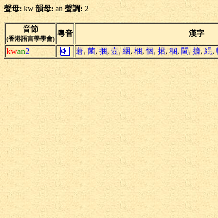
聲母:
kw
韻母:
an
聲調:
2
音節
粵音
漢字
(香港語言學學會)
kw
an
2
莙
,
菌
,
捆
,
壼
,
綑
,
梱
,
悃
,
捃
,
稛
,
閫
,
攗
,
緄
,