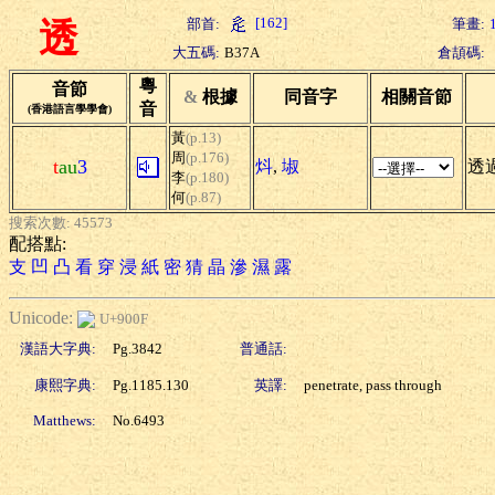
[162]
部首:
筆畫:
透
大五碼:
B37A
倉頡碼:
粵
音節
&
根據
同音字
相關音節
音
(香港語言學學會)
黃
(p.13)
周
(p.176)
t
au
3
炓
,
埱
透過
李
(p.180)
何
(p.87)
搜索次數: 45573
配搭點:
支
凹
凸
看
穿
浸
紙
密
猜
晶
滲
濕
露
Unicode:
U+900F
漢語大字典:
Pg.3842
普通話:
康熙字典:
Pg.1185.130
英譯:
penetrate, pass through
Matthews:
No.6493