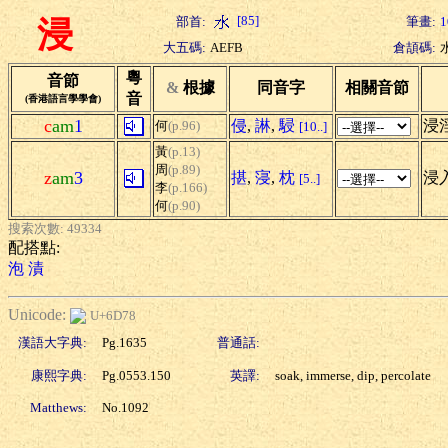
[85]
部首:
筆畫:
1
浸
大五碼:
AEFB
倉頡碼:
粵
音節
&
根據
同音字
相關音節
音
(香港語言學學會)
c
am
1
侵
,
諃
,
駸
浸淫
何
(p.96)
[10..]
黃
(p.13)
周
(p.89)
z
am
3
揕
,
寖
,
枕
浸入
[5..]
李
(p.166)
何
(p.90)
搜索次數: 49334
配搭點:
泡
漬
Unicode:
U+6D78
漢語大字典:
Pg.1635
普通話:
康熙字典:
Pg.0553.150
英譯:
soak, immerse, dip, percolate
Matthews:
No.1092