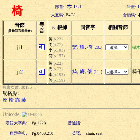
[75]
部首:
筆畫:
1
椅
大五碼:
B4C8
倉頡碼:
粵
音節
&
根據
同音字
相關音節
音
(香港語言學學會)
黃
(p.22)
周
(p.77)
j
i
1
嫛
,
稦
,
檹
[23..]
樹
李
(p.193)
何
(p.157)
黃
(p.22)
周
(p.77)
j
i
2
綺
,
旖
,
偯
椅子
[11..]
李
(p.193)
何
(p.159)
搜索次數: 30195
配搭點:
座
輪
靠
藤
Unicode:
U+6905
漢語大字典:
Pg.1228
普通話:
康熙字典:
Pg.0463.210
英譯:
chair, seat