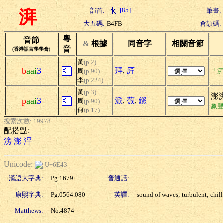
[85]
部首:
筆畫:
湃
大五碼:
B4FB
倉頡碼:
粵
音節
&
根據
同音字
相關音節
音
(香港語言學學會)
黃
(p.2)
b
aai
3
拜
,
庍
周
(p.90)
「湃
李
(p.224)
黃
(p.3)
澎
p
aai
3
派
,
蒎
,
鎃
周
(p.90)
象
何
(p.17)
搜索次數: 19978
配搭點:
滂
澎
泙
Unicode:
U+6E43
漢語大字典:
Pg.1679
普通話:
康熙字典:
Pg.0564.080
英譯:
sound of waves; turbulent; chill
Matthews:
No.4874