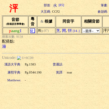
[85]
部首:
筆畫:
泙
大五碼:
CCF2
倉頡碼:
粵
音節
&
根據
同音字
相關音節
音
(香港語言學學會)
p
aang
1
烹
,
閍
,
恲
泙
周
(p.87)
[14..]
搜索次數: 9158
配搭點:
漰
Unicode:
U+6CD9
漢語大字典:
Pg.1583
普通話:
康熙字典:
Pg.0544.190
英譯:
roar
Matthews:
-