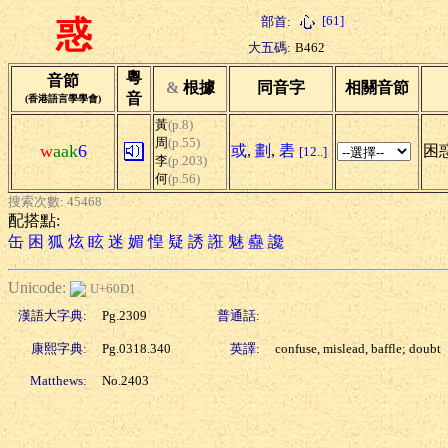
[61]
部首:
惑
大五碼:
B462
粵
音節
&
根據
同音字
相關音節
音
(香港語言學學會)
黃
(p.8)
周
(p.55)
w
aak
6
或
,
劃
,
砉
困惑
[12..]
李
(p.203)
何
(p.56)
搜索次數: 45468
配搭點:
缶
困
狐
炫
眩
迷
媚
惶
疑
誘
誑
魅
蠱
讒
Unicode:
U+60D1
漢語大字典:
Pg.2309
普通話:
康熙字典:
Pg.0318.340
英譯:
confuse, mislead, baffle; doubt
Matthews:
No.2403