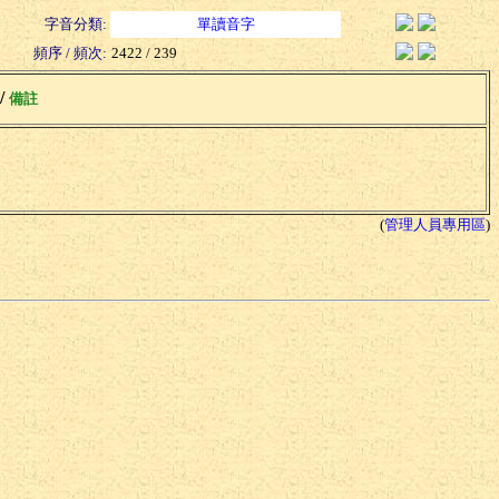
字音分類:
單讀音字
頻序 / 頻次:
2422 / 239
 /
備註
(
管理人員專用區
)