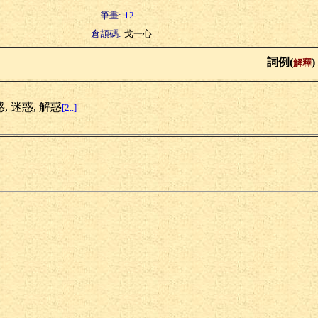
筆畫:
12
倉頡碼:
戈一心
詞例(
)
解釋
, 迷惑, 解惑
[2..]