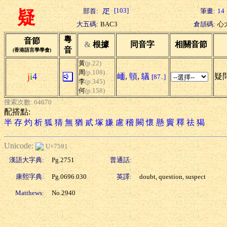
[103]
部首:
筆畫:
14
疑
大五碼:
BAC3
倉頡碼:
心
粵
音節
&
根據
同音字
相關音節
音
(香港語言學學會)
黃
(p.22)
周
(p.108)
j
i
4
峏
,
顊
,
鸃
疑問
[87..]
李
(p.345)
何
(p.158)
搜索次數: 64670
配搭點:
半
存
灼
析
狐
猜
無
猶
貳
塚
嫌
慮
稽
闕
懷
懸
竇
釋
祛
猲
Unicode:
U+7591
漢語大字典:
Pg.2751
普通話:
康熙字典:
Pg.0696.030
英譯:
doubt, question, suspect
Matthews:
No.2940