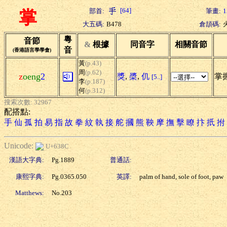
[64]
部首:
筆畫:
1
掌
大五碼:
B478
倉頡碼:
粵
音節
&
根據
同音字
相關音節
音
(香港語言學學會)
黃
(p.43)
周
(p.62)
z
oeng
2
獎
,
槳
,
仉
掌握
[5..]
李
(p.187)
何
(p.312)
搜索次數: 32967
配搭點:
手
仙
孤
拍
易
指
故
拳
紋
執
接
舵
摑
熊
鞅
摩
撫
擊
瞭
抃
扺
拊
Unicode:
U+638C
漢語大字典:
Pg.1889
普通話:
康熙字典:
Pg.0365.050
英譯:
palm of hand, sole of foot, paw
Matthews:
No.203