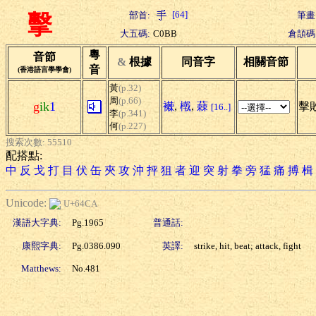
[64]
部首:
筆畫
擊
大五碼:
C0BB
倉頡碼
粵
音節
&
根據
同音字
相關音節
音
(香港語言學學會)
黃
(p.32)
周
(p.66)
g
ik
1
襋
,
橶
,
蕀
擊敗
[16..]
李
(p.341)
何
(p.227)
搜索次數: 55510
配搭點:
中
反
戈
打
目
伏
缶
夾
攻
沖
抨
狙
者
迎
突
射
拳
旁
猛
痛
搏
楫
Unicode:
U+64CA
漢語大字典:
Pg.1965
普通話:
康熙字典:
Pg.0386.090
英譯:
strike, hit, beat; attack, fight
Matthews:
No.481