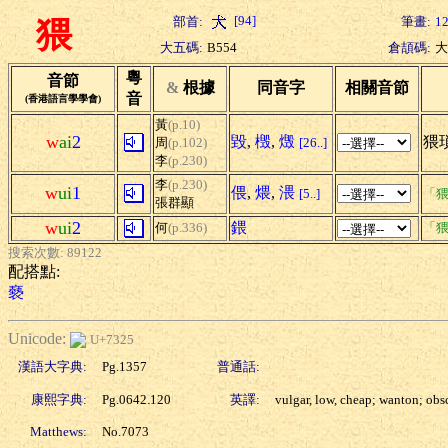
[94]
部首:
筆畫:
1
猥
大五碼:
B554
倉頡碼:
大
粵
音節
&
根據
同音字
相關音節
音
(香港語言學學會)
黃
(p.10)
w
ai
2
毀
,
檓
,
燬
猥瑣
周
(p.102)
[26..]
李
(p.230)
李
(p.230)
w
ui
1
偎
,
煨
,
渨
[5..]
「猥
張群顯
w
ui
2
鍡
何
(p.336)
「猥
搜索次數: 89122
配搭點:
褻
Unicode:
U+7325
漢語大字典:
Pg.1357
普通話:
康熙字典:
Pg.0642.120
英譯:
vulgar, low, cheap; wanton; obs
Matthews:
No.7073