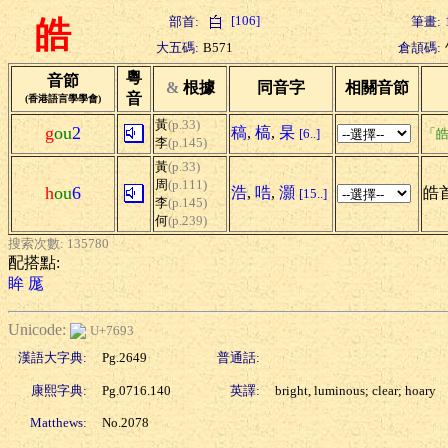
[106]
部首:
筆畫:
皓
大五碼:
B571
倉頡碼:
粵
音節
&
根據
同音字
相關音節
音
(香港語言學學會)
黃
(p.33)
g
ou
2
稿
,
槁
,
杲
[6..]
「皓
李
(p.145)
黃
(p.33)
周
(p.111)
h
ou
6
浩
,
哠
,
灝
皓首
[15..]
李
(p.145)
何
(p.239)
搜索次數: 135780
配搭點:
眸
厖
Unicode:
U+7693
漢語大字典:
Pg.2649
普通話:
康熙字典:
Pg.0716.140
英譯:
bright, luminous; clear; hoary
Matthews:
No.2078