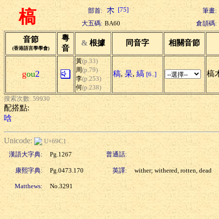
[75]
部首:
筆畫:
槁
大五碼:
BA60
倉頡碼:
粵
音節
&
根據
同音字
相關音節
音
(香港語言學學會)
黃
(p.33)
周
(p.79)
g
ou
2
稿
,
杲
,
縞
槁木
[6..]
李
(p.253)
何
(p.238)
搜索次數: 59930
配搭點:
唅
Unicode:
U+69C1
漢語大字典:
Pg.1267
普通話:
康熙字典:
Pg.0473.170
英譯:
wither; withered, rotten, dead
Matthews:
No.3291