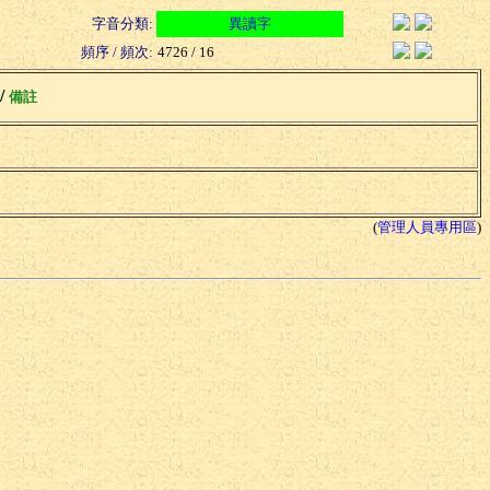
字音分類:
異讀字
頻序 / 頻次:
4726 / 16
 /
備註
(
管理人員專用區
)