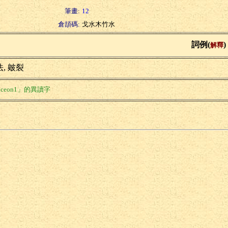
筆畫:
12
倉頡碼:
戈水木竹水
詞例(
)
解釋
, 皴裂
ceon1」的異讀字