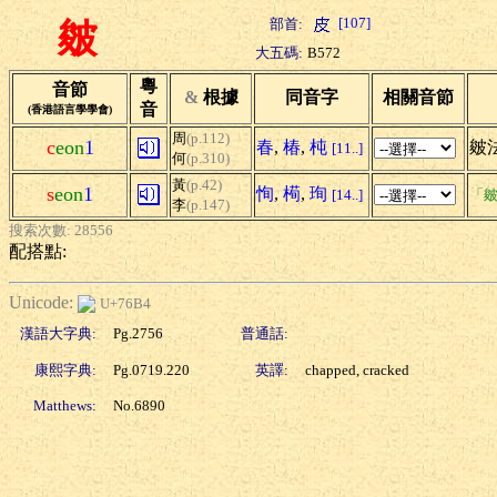
[107]
部首:
皴
大五碼:
B572
粵
音節
&
根據
同音字
相關音節
音
(香港語言學學會)
周
(p.112)
c
eon
1
春
,
椿
,
杶
皴法
[11..]
何
(p.310)
黃
(p.42)
s
eon
1
恂
,
槆
,
珣
[14..]
「皴
李
(p.147)
搜索次數: 28556
配搭點:
Unicode:
U+76B4
漢語大字典:
Pg.2756
普通話:
康熙字典:
Pg.0719.220
英譯:
chapped, cracked
Matthews:
No.6890